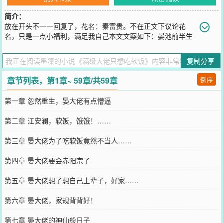
简介：
放在开头不一一回复了，花名：秦富贵。不在正文下议论花
名，只是一点小福利，满足我自己本文文案如下：晏池前半生
母死父弃，兄欺弟辱。颠沛流离，九死一生，受尽苦楚。以至于他薄
情寡义，喜怒无常，唯一追求的就是力量。晏池后半生成为天下第一
复制分享
人，实力超群，世人惧他畏他。报仇后便了无生趣，隐居山林。倒是
隔壁跟他实力不相上下的剑修江安澜天天来找他比剑。惜了这江安澜
章节列表，第1章~ 59章/共59章
倒序
修行闭口禅多年，不曾开口。晏池不过醉
您要是觉得《
满级大佬只想吃软饭
》还不错的话请不要忘记向您QQ群
第一章 忽然重生，晏大佬有点懵逼
和微博微信里的朋友推荐哦！
第二章 江安澜，软饭，饿饿！……
第三章 晏大佬为了吃软饭竟然不当人……
第四章 晏大佬要会赤阳宗了
第五章 晏大佬想了想自己上辈子，好家……
第六章 晏大佬，家规背背好！
第七章 晏大佬的神仙般日子