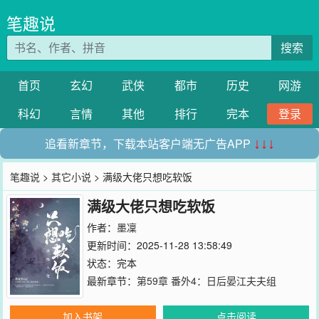
笔趣说
搜索
首页
玄幻
武侠
都市
历史
网游
科幻
言情
其他
排行
完本
登录
追看新章节，下载本站客户端无广告APP
↓↓↓
笔趣说
>
其它小说
> 满级大佬只想吃软饭
满级大佬只想吃软饭
作者：
墨凜
更新时间：2025-11-28 13:58:49
状态：完本
最新章节：
第59章 番外4：日后晏江夫夫组
加入书架
点击阅读