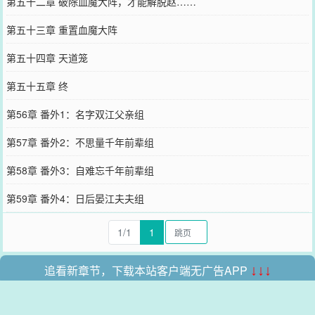
第五十二章 破除血魔大阵，才能解脱赵……
第五十三章 重置血魔大阵
第五十四章 天道笼
第五十五章 终
第56章 番外1：名字双江父亲组
第57章 番外2：不思量千年前辈组
第58章 番外3：自难忘千年前辈组
第59章 番外4：日后晏江夫夫组
1/1
1
追看新章节，下载本站客户端无广告APP
↓↓↓
本站所有收录的内容均来自互联网，如有侵权我们将尽快删除。