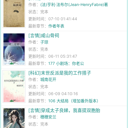
作者：
(法)亨利·法布尔(Jean-HenryFabre)著
状态：完本
更新时间：07-10 01:41:44
最新章节：
作者年表
[言情]咸山骨祠
作者：
子琼
状态：完本
更新时间：06-11 05:31:47
最新章节：
177 小剧场：你老公
[科幻]末世反派是我的工作搭子
作者：
城南花开
状态：完本
更新时间：06-09 04:10:16
最新章节：
106 大结局（增加番外版本）
[言情]穿成太子良娣，我喜提双胞胎
作者：
穗穗安兰
状态：完本