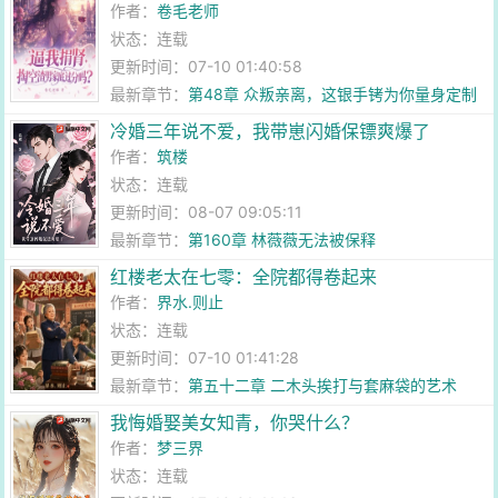
作者：
卷毛老师
状态：连载
更新时间：07-10 01:40:58
最新章节：
第48章 众叛亲离，这银手铐为你量身定制
冷婚三年说不爱，我带崽闪婚保镖爽爆了
作者：
筑楼
状态：连载
更新时间：08-07 09:05:11
最新章节：
第160章 林薇薇无法被保释
红楼老太在七零：全院都得卷起来
作者：
界水.则止
状态：连载
更新时间：07-10 01:41:28
最新章节：
第五十二章 二木头挨打与套麻袋的艺术
我悔婚娶美女知青，你哭什么？
作者：
梦三界
状态：连载