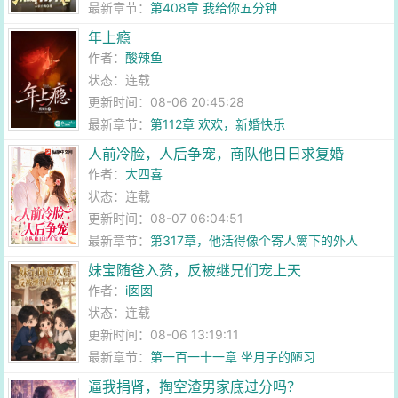
最新章节：
第408章 我给你五分钟
年上瘾
作者：
酸辣鱼
状态：连载
更新时间：08-06 20:45:28
最新章节：
第112章 欢欢，新婚快乐
人前冷脸，人后争宠，商队他日日求复婚
作者：
大四喜
状态：连载
更新时间：08-07 06:04:51
最新章节：
第317章，他活得像个寄人篱下的外人
妹宝随爸入赘，反被继兄们宠上天
作者：
i囡囡
状态：连载
更新时间：08-06 13:19:11
最新章节：
第一百一十一章 坐月子的陋习
逼我捐肾，掏空渣男家底过分吗？