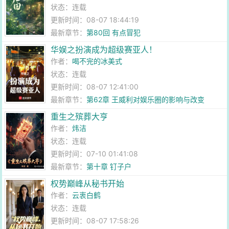
状态：连载
更新时间：08-07 18:44:19
最新章节：
第80回 有点冒犯
华娱之扮演成为超级赛亚人！
作者：
喝不完的冰美式
状态：连载
更新时间：08-07 12:41:00
最新章节：
第62章 王威利对娱乐圈的影响与改变
重生之殡葬大亨
作者：
炜洁
状态：连载
更新时间：07-10 01:41:08
最新章节：
第十章 钉子户
权势巅峰从秘书开始
作者：
云衷白鹤
状态：连载
更新时间：08-07 17:58:26