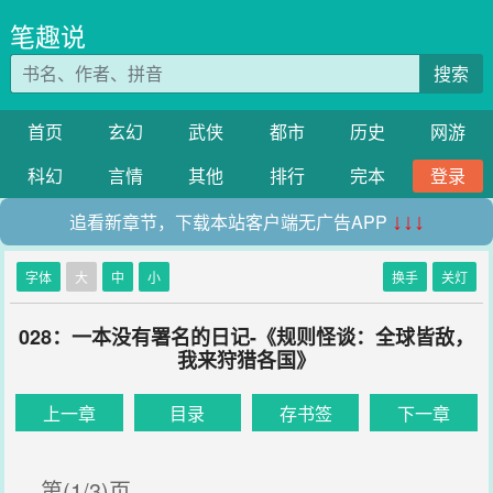
笔趣说
搜索
首页
玄幻
武侠
都市
历史
网游
科幻
言情
其他
排行
完本
登录
追看新章节，下载本站客户端无广告APP
↓↓↓
字体
大
中
小
换手
关灯
028：一本没有署名的日记-《规则怪谈：全球皆敌，
我来狩猎各国》
上一章
目录
存书签
下一章
第(1/3)页