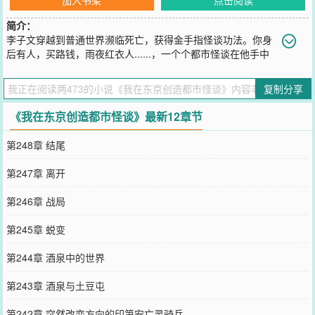
简介：
李子文穿越到普通世界濒临死亡，获得金手指怪谈功法。你身
后有人，买路钱，雨夜红衣人......，一个个都市怪谈在他手中
出现。他是霓虹特殊事物调查科科长，是灯塔、欧陆各国怪谈对抗组
织的创立者。亦是——怪谈之主。没有敌手，李子文也就只有开小号
复制分享
带上一大群人来自己打自己。
您要是觉得《
我在东京创造都市怪谈
》还不错的话请不要忘记向您QQ
《我在东京创造都市怪谈》最新12章节
群和微博微信里的朋友推荐哦！
第248章 结尾
第247章 离开
第246章 战局
第245章 蜕变
第244章 酒泉中的世界
第243章 酒泉与土豆屯
第242章 突然改变方向的印第安亡灵骑兵