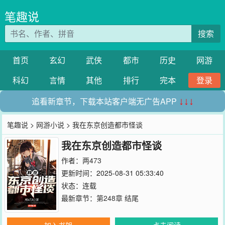
笔趣说
搜索
首页
玄幻
武侠
都市
历史
网游
科幻
言情
其他
排行
完本
登录
追看新章节，下载本站客户端无广告APP
↓↓↓
笔趣说
>
网游小说
> 我在东京创造都市怪谈
我在东京创造都市怪谈
作者：
两473
更新时间：2025-08-31 05:33:40
状态：连载
最新章节：
第248章 结尾
加入书架
点击阅读