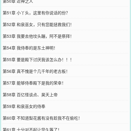
第50章 近神之人
第51章 小丫头，这里有你说话的份？
第52章 和泉巫女，只有您能拯救我们！
第53章 我要去他坟头蹦，阿不是祭拜！
第54章 我侍奉的是东土神明！
第55章 要是殿下讨厌我该怎么办！！！
第56章 真不愧是个几千年的老古板！
第57章 能够侍奉殿下是我的荣幸！
第58章 百亿怪谈点、昊天上帝
第59章 和泉巫女的侍奉
第60章 不知道梨花酱有没有趁我不在偷吃！
第61章 十分对不起让您久等了！