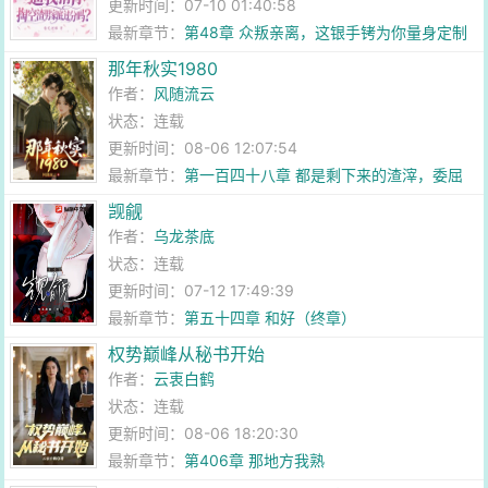
更新时间：07-10 01:40:58
最新章节：
第48章 众叛亲离，这银手铐为你量身定制
那年秋实1980
作者：
风随流云
状态：连载
更新时间：08-06 12:07:54
最新章节：
第一百四十八章 都是剩下来的渣滓，委屈
什么？
觊觎
作者：
乌龙茶底
状态：连载
更新时间：07-12 17:49:39
最新章节：
第五十四章 和好（终章）
权势巅峰从秘书开始
作者：
云衷白鹤
状态：连载
更新时间：08-06 18:20:30
最新章节：
第406章 那地方我熟