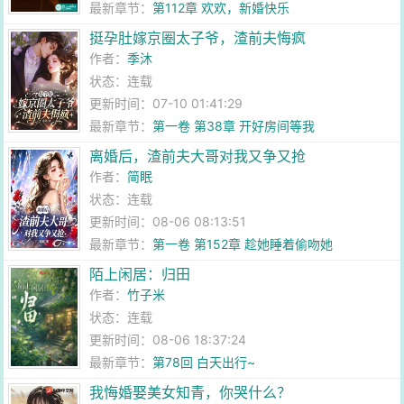
最新章节：
第112章 欢欢，新婚快乐
挺孕肚嫁京圈太子爷，渣前夫悔疯
作者：
季沐
状态：连载
更新时间：07-10 01:41:29
最新章节：
第一卷 第38章 开好房间等我
离婚后，渣前夫大哥对我又争又抢
作者：
简眠
状态：连载
更新时间：08-06 08:13:51
最新章节：
第一卷 第152章 趁她睡着偷吻她
陌上闲居：归田
作者：
竹子米
状态：连载
更新时间：08-06 18:37:24
最新章节：
第78回 白天出行~
我悔婚娶美女知青，你哭什么？