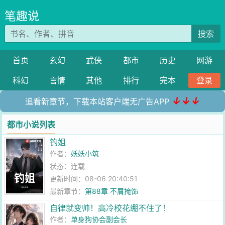
笔趣说
搜索
首页
玄幻
武侠
都市
历史
网游
科幻
言情
其他
排行
完本
登录
↓↓↓
追看新章节，下载本站客户端无广告APP
都市小说列表
钓姐
作者：
妖妖小筑
状态：连载
更新时间：08-06 20:40:51
最新章节：
第88章 不屑掩饰
自律就变帅！高冷校花绷不住了！
作者：
单身狗协会副会长